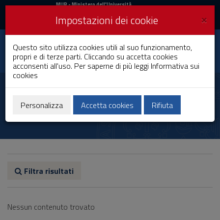
MIUR
MUR
- Ministero dell'Università
e della Ricerca
e
×
Impostazioni dei cookie
UniCA News
Accedi
Accedi
Università degli
Questo sito utilizza cookies utili al suo funzionamento,
Toggle
propri e di terze parti. Cliccando su accetta cookies
Studi di Cagliari
navigation
acconsenti all'uso. Per saperne di più leggi
Informativa sui
cookies
Vai
al
Davide Maiorca
Contenuto
Vai
Personalizza
Accetta cookies
Rifiuta
alla
navigazione
del
sito
Vai
al
Footer
Filtra risultati
Nessun contenuto trovato