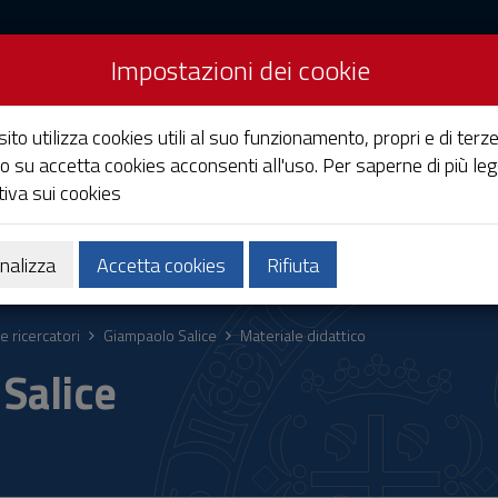
Impostazioni dei cookie
Studi di Cagliari
ito utilizza cookies utili al suo funzionamento, propri e di terze
o su accetta cookies acconsenti all'uso. Per saperne di più leg
iva sui cookies
Ricerca
Società e territorio
nalizza
Accetta cookies
Rifiuta
e ricercatori
Giampaolo Salice
Materiale didattico
Salice