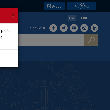
UniCA News
Accedi
×
ITA
ENG
Seguici su:
 parti.
gi