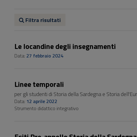
Vai
al
Footer
Filtra risultati
Le locandine degli insegnamenti
Data:
27 febbraio 2024
Linee temporali
per gli studenti di Storia della Sardegna e Storia dell'
Data:
12 aprile 2022
Strumento didattico integrativo
Esiti Pre-appello Storia della Sardegna