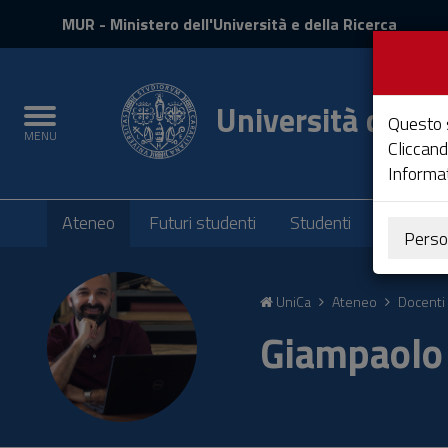
MIUR
MUR
- Ministero dell'Università e della Ricerca
e
Accedi
Università degli 
Toggle
Questo s
MENU
navigation
Cliccand
Informat
Submenu
Ateneo
Futuri studenti
Studenti
Laureati
Perso
Vai
al
UniCa
Ateneo
Docenti 
Contenuto
Vai
Giampaolo 
alla
navigazione
del
sito