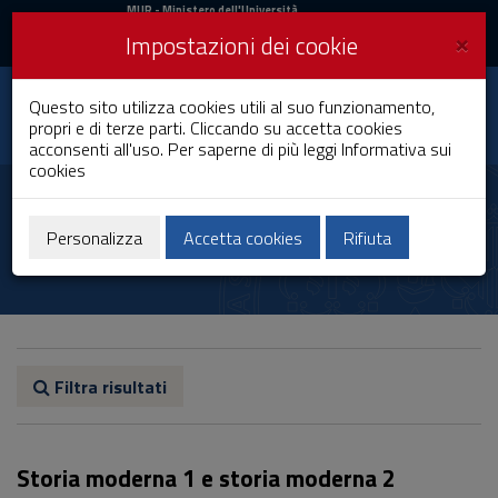
MIUR
MUR
- Ministero dell'Università
e della Ricerca
e
×
Impostazioni dei cookie
UniCA News
Accedi
Accedi
Università degli
Questo sito utilizza cookies utili al suo funzionamento,
Toggle
propri e di terze parti. Cliccando su accetta cookies
Studi di Cagliari
navigation
acconsenti all'uso. Per saperne di più leggi
Informativa sui
cookies
Vai
al
Rafaella Pilo
Contenuto
Vai
Personalizza
Accetta cookies
Rifiuta
alla
navigazione
del
sito
Vai
al
Footer
Filtra risultati
Storia moderna 1 e storia moderna 2