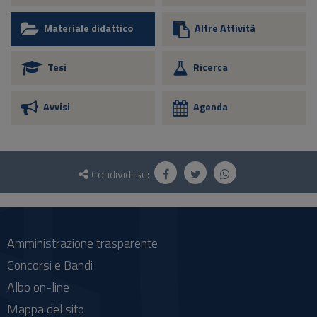
Materiale didattico
Altre Attività
Tesi
Ricerca
Avvisi
Agenda
Questionario
e
Condividi su:
social
Amministrazione trasparente
Concorsi e Bandi
Albo on-line
Mappa del sito