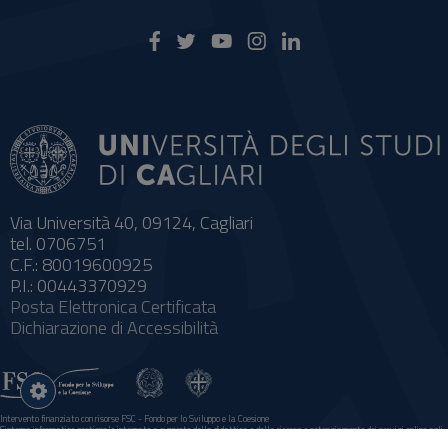
Via Università 40, 09124, Cagliari
tel. 0706751
C.F.: 80019600925
P.I.: 00443370929
Posta Elettronica Certificata
Dichiarazione di Accessibilità
Impostazioni
cookie
Intervento finanziato con risorse FSC - Fondo per lo Sviluppo e la Coesione
Sistema informatico gestionale integrato a supporto della didattica e della ricerca e potenziamento dei servizi online agli
studenti