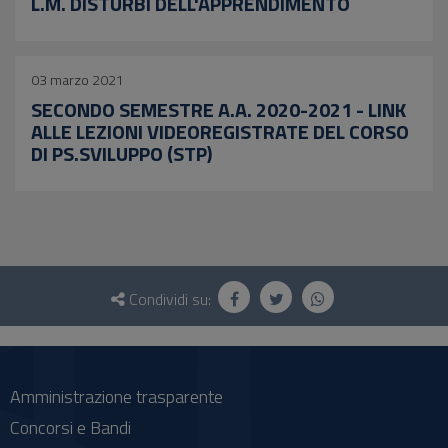
L.M. DISTURBI DELL'APPRENDIMENTO
03 marzo 2021
SECONDO SEMESTRE A.A. 2020-2021 - LINK
ALLE LEZIONI VIDEOREGISTRATE DEL CORSO
DI PS.SVILUPPO (STP)
Questionario
e
Condividi su:
social
Amministrazione trasparente
Concorsi e Bandi