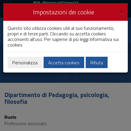
MIUR
MUR
- Ministero dell'Università
e della Ricerca
e
×
Impostazioni dei cookie
UniCA News
Accedi
Accedi
Università degli
Questo sito utilizza cookies utili al suo funzionamento,
Toggle
propri e di terze parti. Cliccando su accetta cookies
Studi di Cagliari
navigation
acconsenti all'uso. Per saperne di più leggi
Informativa sui
cookies
Vai
al
Rachele Fanari
Contenuto
Vai
Personalizza
Accetta cookies
Rifiuta
alla
navigazione
del
sito
Vai
Dipartimento di Pedagogia, psicologia,
al
filosofia
Footer
Ruolo
Professore associato