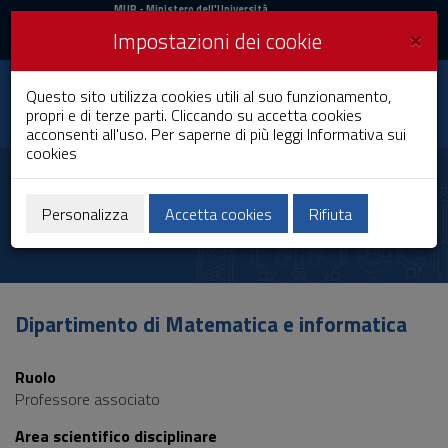
MIUR
MUR
- Ministero dell'Università
e della Ricerca
e
×
Impostazioni dei cookie
UniCA News
Accedi
Accedi
Università degli
Questo sito utilizza cookies utili al suo funzionamento,
Toggle
propri e di terze parti. Cliccando su accetta cookies
Studi di Cagliari
navigation
acconsenti all'uso. Per saperne di più leggi
Informativa sui
cookies
Vai
al
Luisa Fermo
Contenuto
Vai
Personalizza
Accetta cookies
Rifiuta
alla
navigazione
del
sito
Vai
Dipartimento di Matematica e informatica
al
Footer
Ruolo
Professore associato
Area scientifico disciplinare