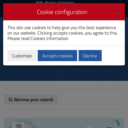
MIUR
MUR
- Ministry of University
and Research
and
×
Cookie configuration
UniCA News
Login
Login
University of
This site use cookies to help give you the best experience
Toggle
on our website. Clicking accepts cookies, you agree to this.
Cagliari
navigation
Please read
Cookies Information
Skip
to
News
Content
Customize
Accepts cookies
Decline
Go
to
site
navigation
Go
to
Footer
Narrow your search