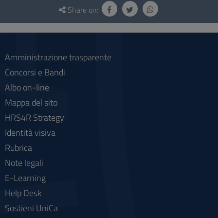
and
Share on:
social
Amministrazione trasparente
Concorsi e Bandi
Albo on-line
Mappa del sito
HRS4R Strategy
Identità visiva
Rubrica
Note legali
E-Learning
Help Desk
Sostieni UniCa