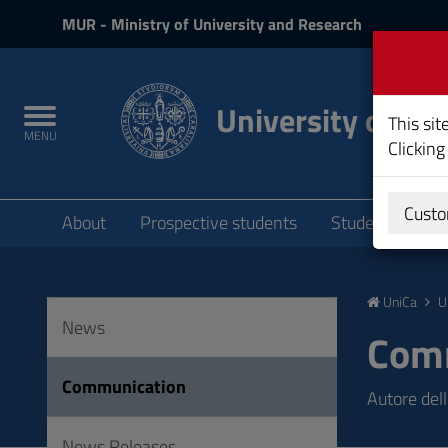
MIUR
MUR
- Ministry of University and Research
and
Login
University of Cag
Toggle
This sit
MENU
navigation
Clicking
Submenu
Custo
About
Prospective students
Students
P
Skip
to
UniCa
U
Content
News
Go
Com
to
site
Communication
Autore dell
navigation
Go
News Releases