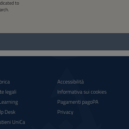
edicated to
arch.
brica
Accessibilità
e legali
Informativa sui cookies
Learning
Pagamenti pagoPA
lp Desk
Privacy
stieni UniCa