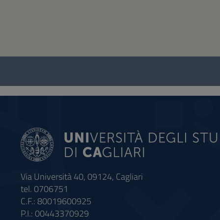
Questionnaire
and
social
Via Università 40, 09124, Cagliari
tel. 0706751
C.F.: 80019600925
P.I.: 00443370929