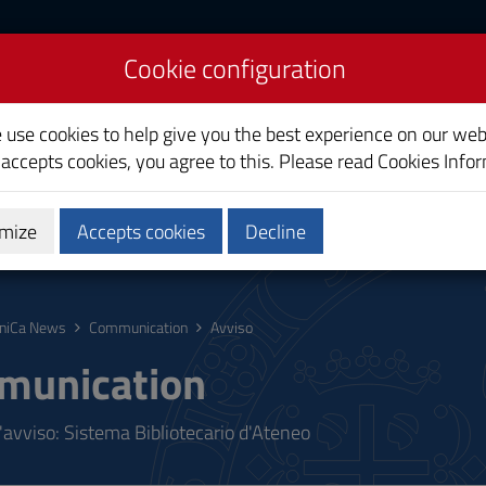
Cookie configuration
liari
e use cookies to help give you the best experience on our web
 accepts cookies, you agree to this. Please read
Cookies Info
mize
Accepts cookies
Decline
ostgraduate
Research
Society and territory
niCa News
Communication
Avviso
munication
'avviso: Sistema Bibliotecario d'Ateneo