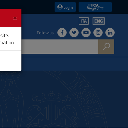
UniCA News
Login
×
ITA
ENG
Follow us:
site.
rmation