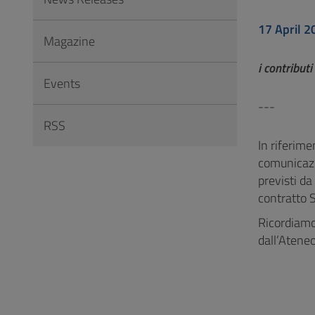
to
Footer
17 April 2
Magazine
i contribut
Events
---
RSS
In riferime
comunicazi
previsti da
contratto S
Ricordiam
dall’Atene