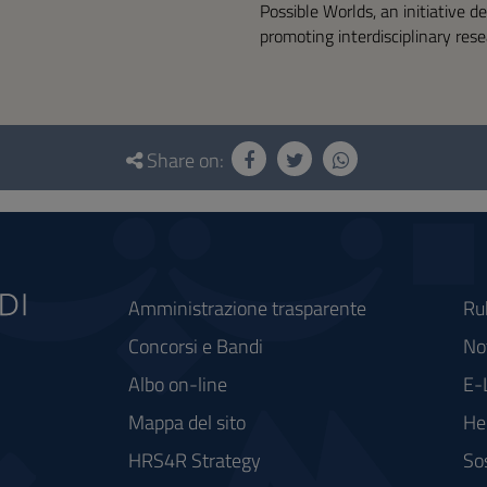
Possible Worlds, an initiative d
promoting interdisciplinary rese
Share on:
Amministrazione trasparente
Ru
Concorsi e Bandi
Not
Albo on-line
E-
Mappa del sito
He
HRS4R Strategy
So