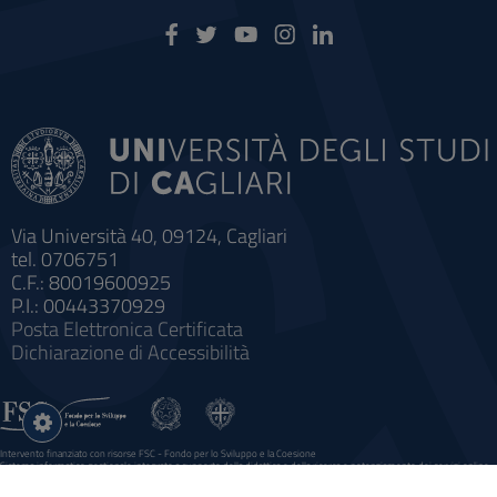
Via Università 40, 09124, Cagliari
tel. 0706751
C.F.: 80019600925
P.I.: 00443370929
Posta Elettronica Certificata
Dichiarazione di Accessibilità
Impostazioni
cookie
Intervento finanziato con risorse FSC - Fondo per lo Sviluppo e la Coesione
Sistema informatico gestionale integrato a supporto della didattica e della ricerca e potenziamento dei servizi online
agli studenti