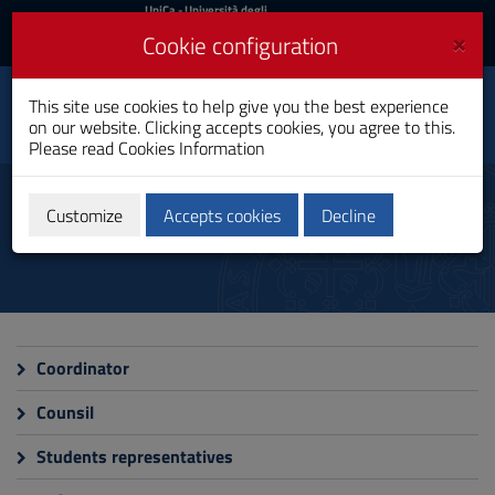
UniCa
UniCa
- Università degli
Studi di Cagliari
and
×
Cookie configuration
UniCA News
Login
Login
Techniques for Building
This site use cookies to help give you the best experience
Construction and Land
Toggle
on our website. Clicking accepts cookies, you agree to this.
Development
navigation
Please read
Cookies Information
Professional Bachelor's Degree
Skip
to
Organization
Content
Customize
Accepts cookies
Decline
Go
to
site
navigation
Go
to
Footer
Coordinator
Counsil
Students representatives