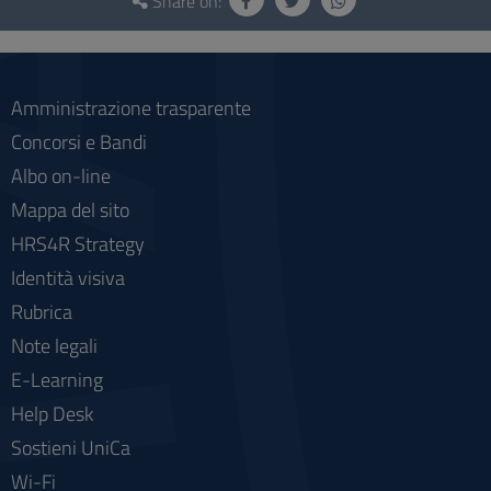
and
Share on:
social
Amministrazione trasparente
Concorsi e Bandi
Albo on-line
Mappa del sito
HRS4R Strategy
Identità visiva
Rubrica
Note legali
E-Learning
Help Desk
Sostieni UniCa
Wi-Fi