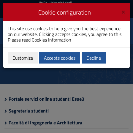
UniCa
UniCa
- Università degli
Studi di Cagliari
and
×
Cookie configuration
UniCA News
Login
Login
Techniques for Building
This site use cookies to help give you the best experience
Construction and Land
Toggle
on our website. Clicking accepts cookies, you agree to this.
Development
navigation
Please read
Cookies Information
Professional Bachelor's Degree
Skip
to
Useful sites
Content
Customize
Accepts cookies
Decline
Go
to
site
navigation
Go
to
Footer
Portale servizi online studenti Esse3
Segreteria studenti
Facoltà di Ingegneria e Architettura