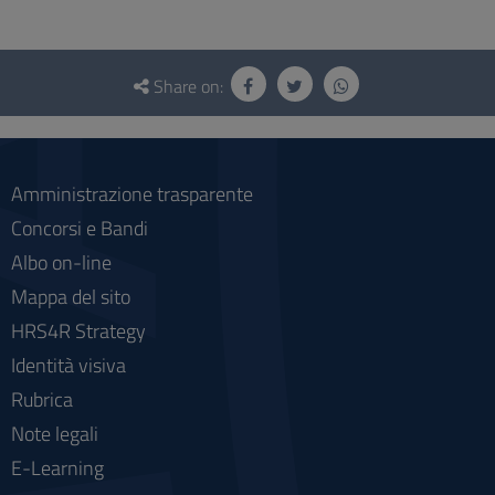
Questionnaire
and
Share on:
social
Amministrazione trasparente
Concorsi e Bandi
Albo on-line
Mappa del sito
HRS4R Strategy
Identità visiva
Rubrica
Note legali
E-Learning