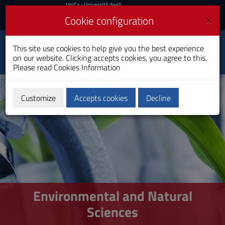
UniCa
UniCa
- Università degli
Studi di Cagliari
and
×
Cookie configuration
UniCA News
Login
Login
Environmental and
This site use cookies to help give you the best experience
Toggle
Natural Sciences
on our website. Clicking accepts cookies, you agree to this.
navigation
Bachelor's Degree
Please read
Cookies Information
Skip
to
Content
Customize
Accepts cookies
Decline
Go
to
site
navigation
Go
to
Footer
Environmental and Natural
Sciences