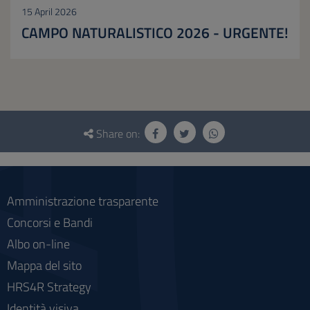
15 April 2026
CAMPO NATURALISTICO 2026 - URGENTE!
Questionnaire
and
Share on:
social
Amministrazione trasparente
Concorsi e Bandi
Albo on-line
Mappa del sito
HRS4R Strategy
Identità visiva