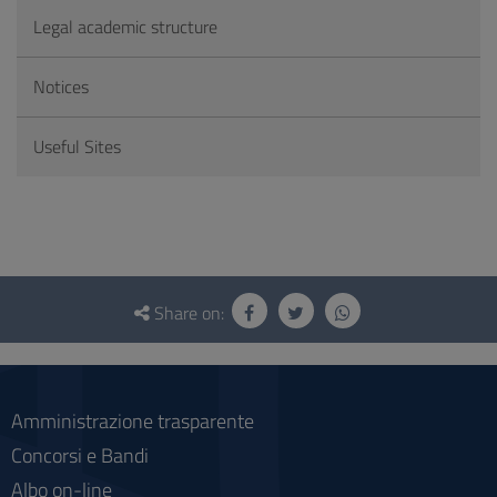
Legal academic structure
Notices
Useful Sites
Questionnaire
and
Share on:
social
Amministrazione trasparente
Concorsi e Bandi
Albo on-line