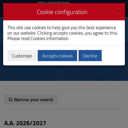
UniCa
UniCa
- Università degli
Studi di Cagliari
and
×
Cookie configuration
UniCA News
Login
Login
Environmental and
This site use cookies to help give you the best experience
Toggle
Natural Sciences
on our website. Clicking accepts cookies, you agree to this.
navigation
Bachelor's Degree
Please read
Cookies Information
Skip
to
Study plan
Content
Customize
Accepts cookies
Decline
Go
to
site
navigation
Go
to
Footer
Narrow your search
A.A. 2026/2027