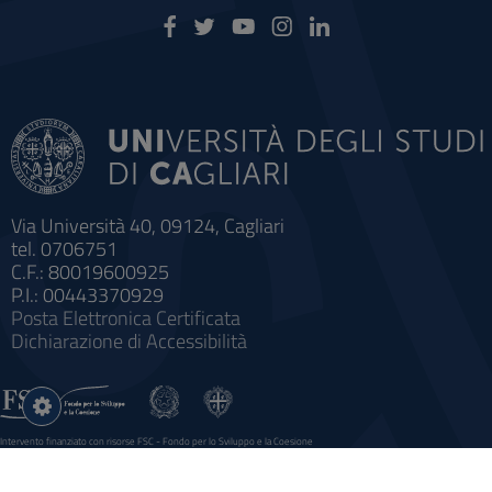
Via Università 40, 09124, Cagliari
tel. 0706751
C.F.: 80019600925
P.I.: 00443370929
Posta Elettronica Certificata
Dichiarazione di Accessibilità
Impostazioni
cookie
Intervento finanziato con risorse FSC - Fondo per lo Sviluppo e la Coesione
Sistema informatico gestionale integrato a supporto della didattica e della ricerca e potenziamento dei servizi online
agli studenti