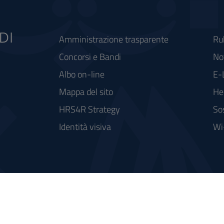
Amministrazione trasparente
Ru
Concorsi e Bandi
Not
Albo on-line
E-
Mappa del sito
He
HRS4R Strategy
So
Identità visiva
Wi
rse FSC - Fondo per lo Sviluppo e la Coesione