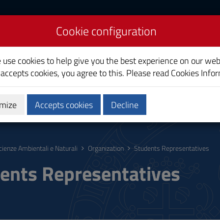
Cookie configuration
nd Natural Sciences
e use cookies to help give you the best experience on our web
 accepts cookies, you agree to this. Please read
Cookies Info
mize
Accepts cookies
Decline
hing
Calendars and Timetable
Quality
cienze Ambientali e Naturali
Organization
Students Representatives
ents Representatives