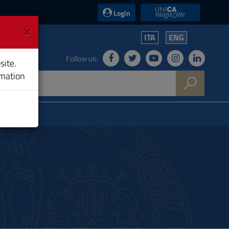
UniCA News
Login
×
ITA
ENG
Follow us:
site.
rmation