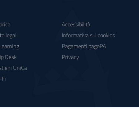
brica
Accessibilità
e legali
Informativa sui cookies
Learning
Pagamenti pagoPA
lp Desk
Privacy
stieni UniCa
-Fi