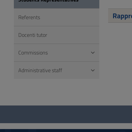
to
Footer
Rappre
Referents
Docenti tutor
Commissions
Administrative staff
Questionnaire
and
social