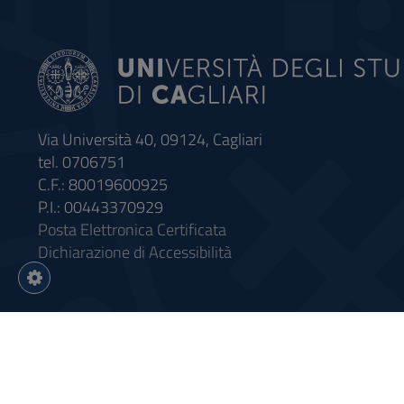
Via Università 40, 09124, Cagliari
tel. 0706751
C.F.: 80019600925
P.I.: 00443370929
Posta Elettronica Certificata
Dichiarazione di Accessibilità
Impostazioni
cookie
Intervento finanziato con riso