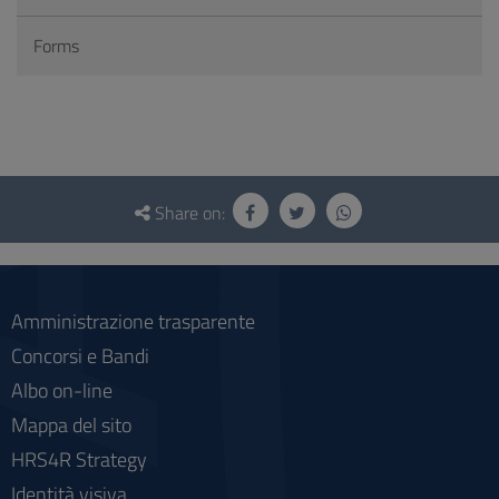
Forms
Questionnaire
and
Share on:
social
Amministrazione trasparente
Concorsi e Bandi
Albo on-line
Mappa del sito
HRS4R Strategy
Identità visiva