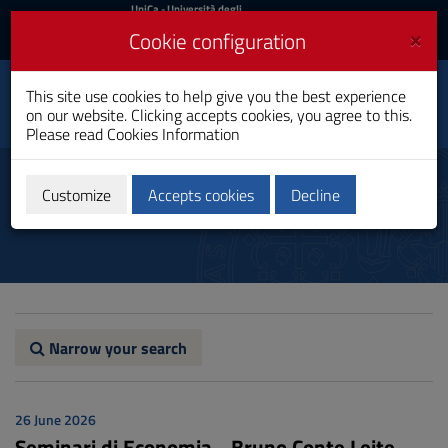
UniCa
UniCa
- Università degli
Studi di Cagliari
and
×
Cookie configuration
UniCA News
Login
Login
Economics, Finance
This site use cookies to help give you the best experience
Toggle
And Public Policy
on our website. Clicking accepts cookies, you agree to this.
navigation
Master's Degree
Please read
Cookies Information
Skip
to
Notices
Content
Customize
Accepts cookies
Decline
Go
to
site
navigation
Go
to
Footer
Narrow your search
26 June 2026
Seminari di Economia - Bruno Conte Leite