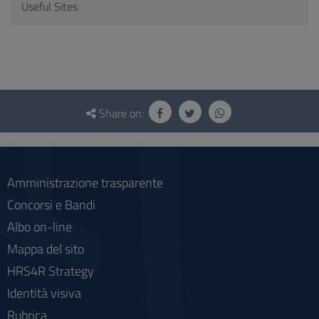
Useful Sites
Questionnaire
and
Share on:
social
Amministrazione trasparente
Concorsi e Bandi
Albo on-line
Mappa del sito
HRS4R Strategy
Identità visiva
Rubrica