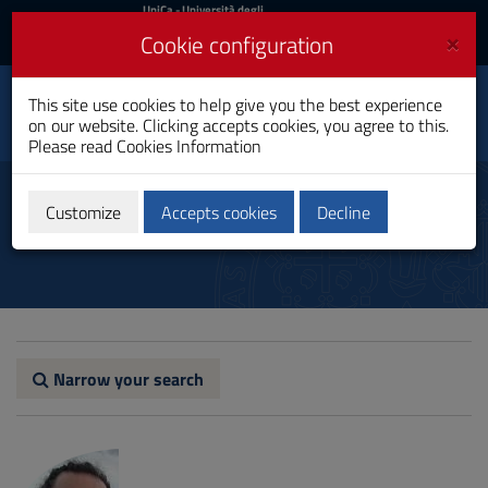
UniCa
UniCa
- Università degli
Studi di Cagliari
and
×
Cookie configuration
UniCA News
Login
Login
Business and
This site use cookies to help give you the best experience
Toggle
Economics
on our website. Clicking accepts cookies, you agree to this.
navigation
Bachelor's Degree
Please read
Cookies Information
Skip
to
Teachers
Content
Customize
Accepts cookies
Decline
Go
to
site
navigation
Go
to
Footer
Narrow your search