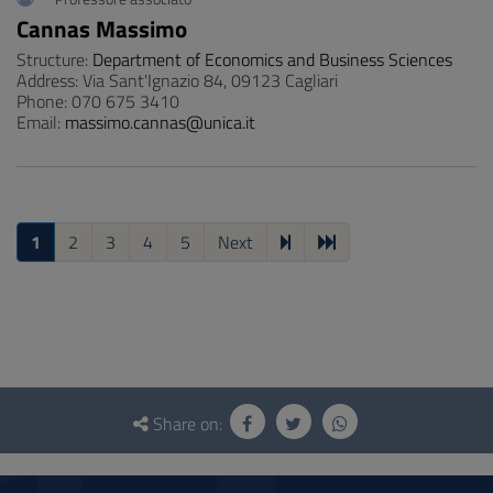
Cannas Massimo
Structure:
Department of Economics and Business Sciences
Address: Via Sant'Ignazio 84, 09123 Cagliari
Phone: 070 675 3410
Email:
massimo.cannas@unica.it
1
2
3
4
5
Next
Questionnaire
and
Share on:
social