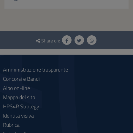
Questionnaire
and
Share on:
social
Amministrazione trasparente
Concorsi e Bandi
Albo on-line
Mappa del sito
HRS4R Strategy
Identità visiva
Rubrica