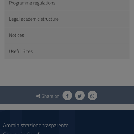
Programme regulations
Legal academic structure
Notices
Useful Sites
Questionnaire
and
Share on:
social
Amministrazione trasparente