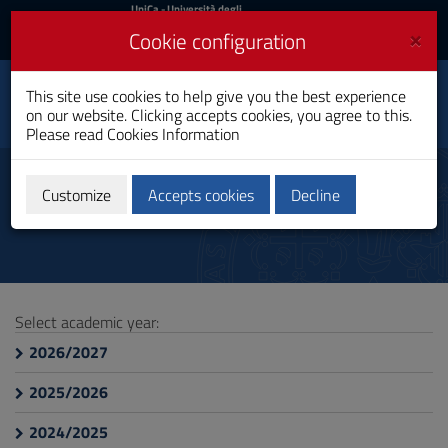
UniCa
UniCa
- Università degli
Studi di Cagliari
and
×
Cookie configuration
UniCA News
Login
Login
Business and
This site use cookies to help give you the best experience
Toggle
Economics
on our website. Clicking accepts cookies, you agree to this.
navigation
Bachelor's Degree
Please read
Cookies Information
Skip
to
Course Information
Content
Customize
Accepts cookies
Decline
Go
to
site
navigation
Go
to
Select academic year:
Footer
2026/2027
2025/2026
2024/2025