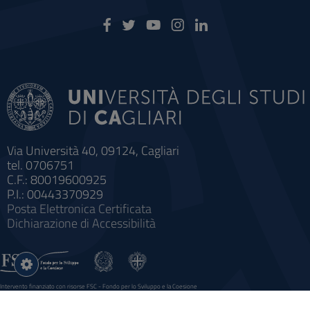
Via Università 40, 09124, Cagliari
tel. 0706751
C.F.: 80019600925
P.I.: 00443370929
Posta Elettronica Certificata
Dichiarazione di Accessibilità
Impostazioni
cookie
Intervento finanziato con risorse FSC - Fondo per lo Sviluppo e la Coesione
Sistema informatico gestionale integrato a supporto della didattica e della ricerca e potenziamento dei servizi online
agli studenti