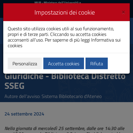
MIUR
MUR
- Ministero dell'Università e
della Ricerca
e
×
Impostazioni dei cookie
UniCA News
Accedi
Accedi
Università degli
Questo sito utilizza cookies utili al suo funzionamento,
Toggle
propri e di terze parti. Cliccando su accetta cookies
Studi di Cagliari
navigation
acconsenti all'uso. Per saperne di più leggi
Informativa sui
cookies
Vai
al
Verifiche Impianti Elettrici
Contenuto
presso la Sezione Scienze
Vai
Personalizza
Accetta cookies
Rifiuta
alla
Giuridiche - Biblioteca Distretto
navigazione
del
SSEG
sito
Vai
Autore dell'avviso: Sistema Bibliotecario d'Ateneo
al
Footer
24 settembre 2024
Nella giornata di mercoledì 25 settembre, dalle ore 14:30 alle