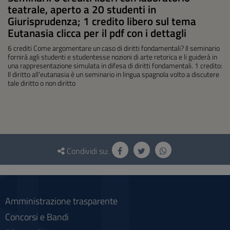
teatrale, aperto a 20 studenti in
Giurisprudenza; 1 credito libero sul tema
Eutanasia clicca per il pdf con i dettagli
6 crediti Come argomentare un caso di diritti fondamentali? Il seminario
fornirà agli studenti e studentesse nozioni di arte retorica e li guiderà in
una rappresentazione simulata in difesa di diritti fondamentali. 1 credito:
Il diritto all'eutanasia è un seminario in lingua spagnola volto a discutere
tale diritto o non diritto
Questionario
e
Condividi su:
social
Amministrazione trasparente
Concorsi e Bandi