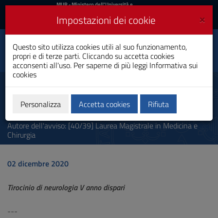
MIUR
MUR
- Ministero dell'Università e
della Ricerca
e
×
Impostazioni dei cookie
UniCA News
Accedi
Accedi
Università degli
Questo sito utilizza cookies utili al suo funzionamento,
Toggle
propri e di terze parti. Cliccando su accetta cookies
Studi di Cagliari
navigation
acconsenti all'uso. Per saperne di più leggi
Informativa sui
cookies
Vai
al
Tirocinio di neurologia V anno
Contenuto
dispari
Vai
Personalizza
Accetta cookies
Rifiuta
alla
navigazione
Autore dell'avviso: [40/39] Laurea Magistrale in Medicina e
del
Chirurgia
sito
Vai
al
02 dicembre 2020
Footer
Tirocinio di neurologia V anno dispari
---