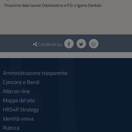
Prossime date lauree Odontoiatria e P.D. e Igiene Dentale
Questionario
e
Condividi su:
social
Amministrazione trasparente
Concorsi e Bandi
Albo on-line
Mappa del sito
HRS4R Strategy
Identità visiva
Rubrica