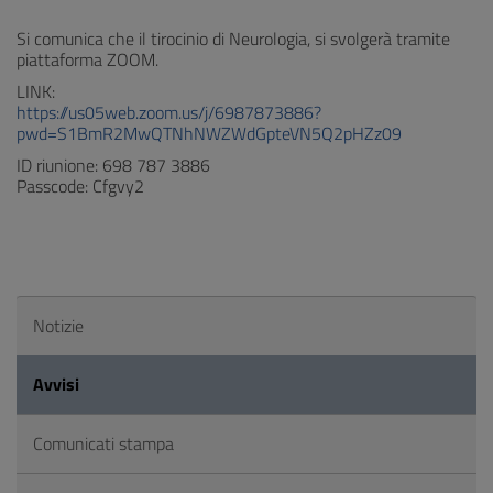
Si comunica che il tirocinio di Neurologia, si svolgerà tramite
piattaforma ZOOM.
LINK:
https://us05web.zoom.us/j/6987873886?
pwd=S1BmR2MwQTNhNWZWdGpteVN5Q2pHZz09
ID riunione: 698 787 3886
Passcode: Cfgvy2
Notizie
Avvisi
Comunicati stampa