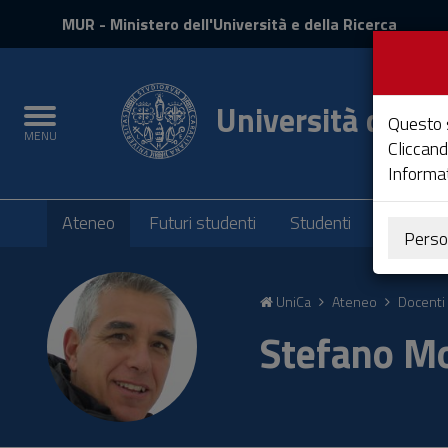
MIUR
MUR
- Ministero dell'Università e della Ricerca
e
Accedi
Università degli 
Toggle
Questo s
MENU
navigation
Cliccand
Informat
Submenu
Ateneo
Futuri studenti
Studenti
Laureati
Perso
Vai
al
UniCa
Ateneo
Docenti 
Contenuto
Vai
Stefano M
alla
navigazione
del
sito