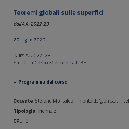
Vai
al
Teoremi globali sulle superfici
Footer
dall'A.A. 2022-23
20 luglio 2020
dall'A.A. 2022-23
Struttura:
CdS in Matematica L-35
Programma del corso
Docente
: Stefano Montaldo – montaldo@unica.it – t
Tipologia
: Triennale
CFU
=3