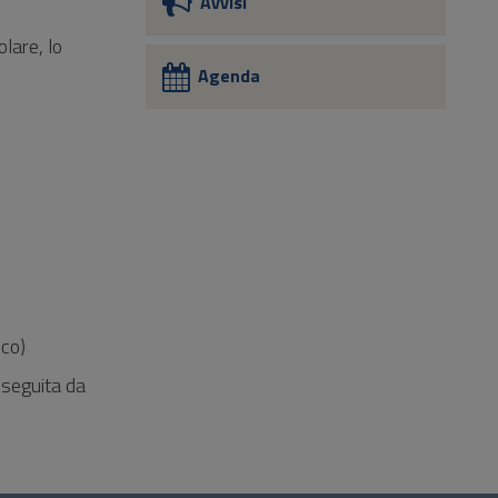
Avvisi
olare, lo
Agenda
ico)
 seguita da