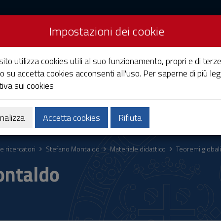
Impostazioni dei cookie
Studi di Cagliari
ito utilizza cookies utili al suo funzionamento, propri e di terze
o su accetta cookies acconsenti all'uso. Per saperne di più leg
iva sui cookies
Ricerca
Società e territorio
nalizza
Accetta cookies
Rifiuta
e ricercatori
Stefano Montaldo
Materiale didattico
Teoremi globali
ontaldo