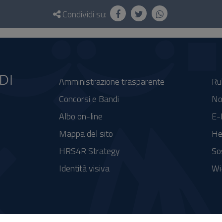
Condividi su:
Amministrazione trasparente
Ru
Concorsi e Bandi
No
Albo on-line
E-
Mappa del sito
He
HRS4R Strategy
So
Identità visiva
Wi