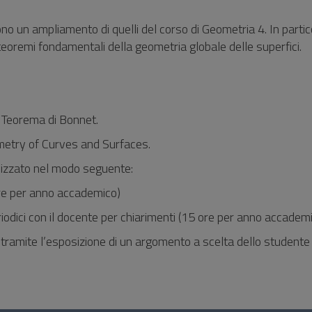
ono un ampliamento di quelli del corso di Geometria 4. In partic
teoremi fondamentali della geometria globale delle superfici.
l Teorema di Bonnet.
ometry of Curves and Surfaces.
nizzato nel modo seguente:
 ore per anno accademico)
riodici con il docente per chiarimenti (15 ore per anno accadem
 tramite l’esposizione di un argomento a scelta dello studente