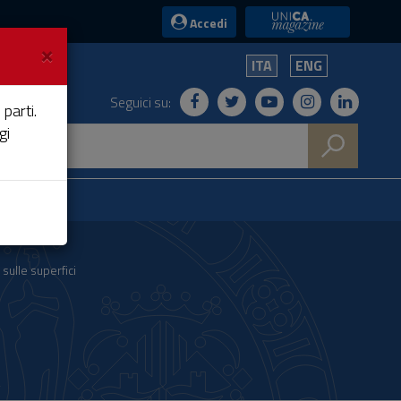
UniCA News
Accedi
×
ITA
ENG
Seguici su:
 parti.
gi
 sulle superfici