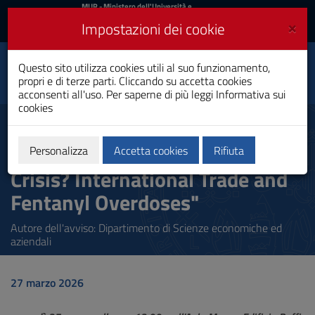
MIUR
MUR
- Ministero dell'Università e
della Ricerca
e
×
Impostazioni dei cookie
UniCA News
Accedi
Accedi
Università degli
Questo sito utilizza cookies utili al suo funzionamento,
Toggle
propri e di terze parti. Cliccando su accetta cookies
Studi di Cagliari
navigation
acconsenti all'uso. Per saperne di più leggi
Informativa sui
cookies
Vai
al
Seminari di Economia - Tim
Contenuto
Moore "Importing the Opioid
Vai
Personalizza
Accetta cookies
Rifiuta
alla
Crisis? International Trade and
navigazione
del
Fentanyl Overdoses"
sito
Vai
Autore dell'avviso: Dipartimento di Scienze economiche ed
al
aziendali
Footer
27 marzo 2026