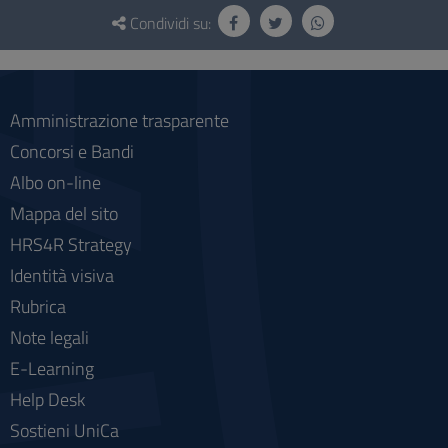
Questionario
e
Condividi su:
social
Amministrazione trasparente
Concorsi e Bandi
Albo on-line
Mappa del sito
HRS4R Strategy
Identità visiva
Rubrica
Note legali
E-Learning
Help Desk
Sostieni UniCa