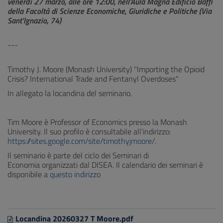
venerdì 27 marzo, alle ore 12:00, nell’Aula Magna Edificio Baffi
della Facoltà di Scienze Economiche, Giuridiche e Politiche (Via
Sant’Ignazio, 74)
---
Timothy J. Moore (Monash University) "Importing the Opioid
Crisis? International Trade and Fentanyl Overdoses"
In allegato la locandina del seminario.
Tim Moore è Professor of Economics presso la Monash
University. Il suo profilo è consultabile all'indirizzo:
https://sites.google.com/site/timothyjmoore/
.
Il seminario è parte del ciclo dei Seminari di
Economia organizzati dal DISEA. Il calendario dei seminari è
disponibile a
questo indirizzo
Locandina 20260327 T Moore.pdf