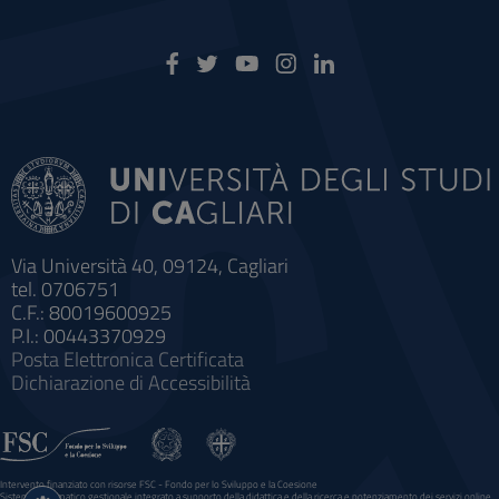
Via Università 40, 09124, Cagliari
tel. 0706751
C.F.: 80019600925
P.I.: 00443370929
Posta Elettronica Certificata
Dichiarazione di Accessibilità
Intervento finanziato con risorse FSC - Fondo per lo Sviluppo e la Coesione
Impostazioni
Sistema informatico gestionale integrato a supporto della didattica e della ricerca e potenziamento dei servizi online