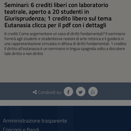
Seminari: 6 crediti liberi con laboratorio
teatrale, aperto a 20 studenti in
Giurisprudenza; 1 credito libero sul tema
Eutanasia clicca per il pdf con i dettagli
6 crediti Come argomentare un caso di diritti fondamentali? Il seminario
fornirà agli studenti e studentesse nozioni di arte retorica e li guiderà in
una rappresentazione simulata in difesa di diritti fondamentali. 1 credito:
Il diritto all'eutanasia è un seminario in lingua spagnola volto a discutere
tale diritto o non diritto
Questionario
e
Condividi su:
social
Amministrazione trasparente
Concorsi e Bandi