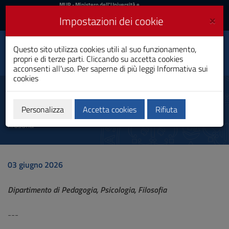
MIUR
MUR
- Ministero dell'Università e
della Ricerca
e
×
Impostazioni dei cookie
UniCA News
Accedi
Accedi
Università degli
Questo sito utilizza cookies utili al suo funzionamento,
Toggle
propri e di terze parti. Cliccando su accetta cookies
Studi di Cagliari
navigation
acconsenti all'uso. Per saperne di più leggi
Informativa sui
cookies
Vai
al
Scuola Estiva sulla Meta-analisi
Contenuto
Vai
Personalizza
Accetta cookies
Rifiuta
Autore dell'avviso: Dipartimento di Pedagogia, psicologia,
alla
filosofia
navigazione
del
sito
Vai
03 giugno 2026
al
Footer
Dipartimento di Pedagogia, Psicologia, Filosofia
---