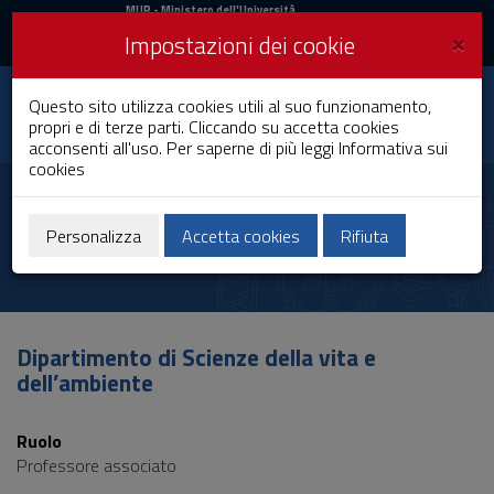
MIUR
MUR
- Ministero dell'Università
e della Ricerca
e
×
Impostazioni dei cookie
UniCA News
Accedi
Accedi
Università degli
Questo sito utilizza cookies utili al suo funzionamento,
Toggle
propri e di terze parti. Cliccando su accetta cookies
Studi di Cagliari
navigation
acconsenti all'uso. Per saperne di più leggi
Informativa sui
cookies
Vai
al
Rita Cannas
Contenuto
Vai
Personalizza
Accetta cookies
Rifiuta
alla
navigazione
del
sito
Vai
Dipartimento di Scienze della vita e
al
dell’ambiente
Footer
Ruolo
Professore associato