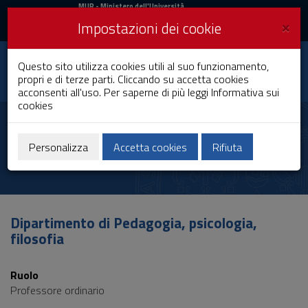
MIUR
MUR
- Ministero dell'Università
e della Ricerca
e
×
Impostazioni dei cookie
UniCA News
Accedi
Accedi
Università degli
Questo sito utilizza cookies utili al suo funzionamento,
Toggle
propri e di terze parti. Cliccando su accetta cookies
Studi di Cagliari
navigation
acconsenti all'uso. Per saperne di più leggi
Informativa sui
cookies
Vai
al
Michele Camerota
Contenuto
Vai
Personalizza
Accetta cookies
Rifiuta
alla
navigazione
del
sito
Vai
Dipartimento di Pedagogia, psicologia,
al
filosofia
Footer
Ruolo
Professore ordinario