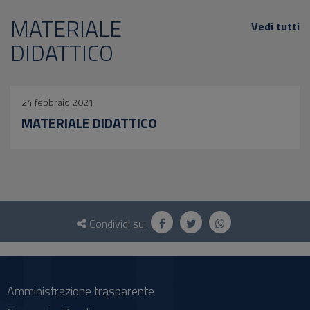
MATERIALE
Vedi tutti
DIDATTICO
24 febbraio 2021
MATERIALE DIDATTICO
Questionario
e
Condividi su:
social
Amministrazione trasparente