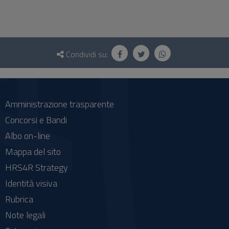
Questionario
e
Condividi su:
social
Amministrazione trasparente
Concorsi e Bandi
Albo on-line
Mappa del sito
HRS4R Strategy
Identità visiva
Rubrica
Note legali