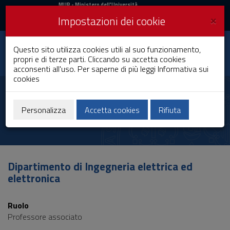
MIUR
MUR
- Ministero dell'Università
e della Ricerca
e
×
Impostazioni dei cookie
UniCA News
Accedi
Accedi
Università degli
Questo sito utilizza cookies utili al suo funzionamento,
Toggle
propri e di terze parti. Cliccando su accetta cookies
Studi di Cagliari
navigation
acconsenti all'uso. Per saperne di più leggi
Informativa sui
cookies
Vai
al
Luca Didaci
Contenuto
Vai
Personalizza
Accetta cookies
Rifiuta
alla
navigazione
del
sito
Vai
Dipartimento di Ingegneria elettrica ed
al
elettronica
Footer
Ruolo
Professore associato