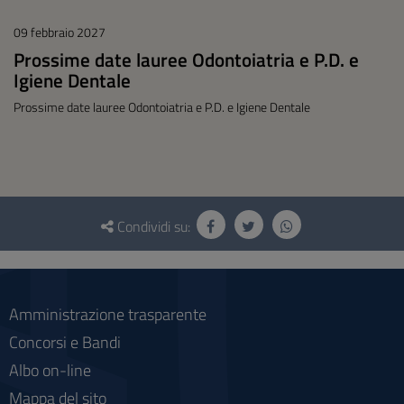
09 febbraio 2027
Prossime date lauree Odontoiatria e P.D. e
Igiene Dentale
Prossime date lauree Odontoiatria e P.D. e Igiene Dentale
Questionario
e
Condividi su:
social
Amministrazione trasparente
Concorsi e Bandi
Albo on-line
Mappa del sito