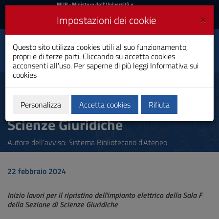
MIUR
MUR
- Ministero dell'Università e
della Ricerca
e
×
Impostazioni dei cookie
UniCA News
Accedi
Accedi
Università degli
Questo sito utilizza cookies utili al suo funzionamento,
Toggle
propri e di terze parti. Cliccando su accetta cookies
Studi di Cagliari
navigation
acconsenti all'uso. Per saperne di più leggi
Informativa sui
cookies
Vai
al
Inizio lavori Sala F - Biblioteca
Contenuto
Distretto SSEG - Sezione
Vai
Personalizza
Accetta cookies
Rifiuta
alla
Scienze Giuridiche
navigazione
del
sito
Autore dell'avviso: Sistema Bibliotecario d'Ateneo
Vai
al
Footer
22 febbraio 2024
Inizio lavori per il ripristino dell'impianto elettrico della Sala F
della Sezione di Scienze Giuridiche