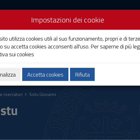
Impostazioni dei cookie
Studi di Cagliari
ito utilizza cookies utili al suo funzionamento, propri e di terze
o su accetta cookies acconsenti all'uso. Per saperne di più leg
iva sui cookies
Ricerca
Società e territorio
nalizza
Accetta cookies
Rifiuta
e ricercatori
Sistu Giovanni
istu