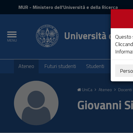
MIUR
MUR
- Ministero dell'Università e della Ricerca
e
Accedi
Università degli 
Toggle
Questo s
MENU
navigation
Cliccand
Informat
Submenu
Ateneo
Futuri studenti
Studenti
Laureati
Perso
Vai
al
UniCa
Ateneo
Docenti 
Contenuto
Vai
Giovanni S
alla
navigazione
del
sito