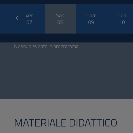
prev
o
Ven
Sab
Dom
Lun
6
07
08
09
10
Nessun evento in programma
MATERIALE DIDATTICO