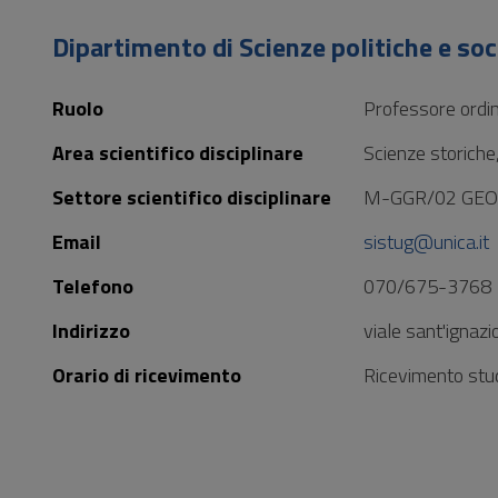
Vai
al
Dipartimento di Scienze politiche e soci
Footer
Ruolo
Professore ordin
Area scientifico disciplinare
Scienze storiche
Settore scientifico disciplinare
M-GGR/02 GEO
Email
sistug@unica.it
Telefono
070/675-3768
Indirizzo
viale sant'ignaz
Orario di ricevimento
Ricevimento stud