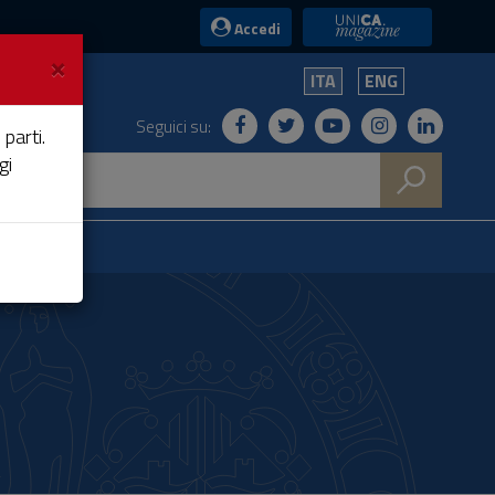
UniCA News
Accedi
×
ITA
ENG
Seguici su:
 parti.
gi