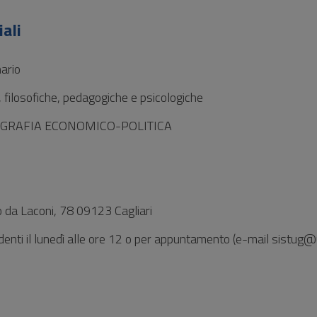
ali
ario
, filosofiche, pedagogiche e psicologiche
GRAFIA ECONOMICO-POLITICA
io da Laconi, 78 09123 Cagliari
enti il lunedì alle ore 12 o per appuntamento (e-mail sistug@u