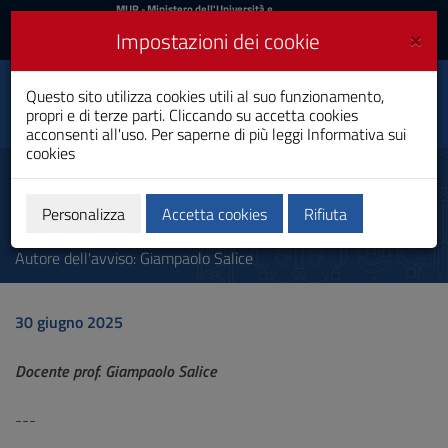
MIUR
MUR
- Ministero dell'Università e
della Ricerca
e
×
Impostazioni dei cookie
UniCA News
Accedi
Accedi
Università degli
Questo sito utilizza cookies utili al suo funzionamento,
Toggle
propri e di terze parti. Cliccando su accetta cookies
Studi di Cagliari
navigation
acconsenti all'uso. Per saperne di più leggi
Informativa sui
cookies
Vai
al
SPOSTAMENTO RICEVIMENTO
Contenuto
9 luglio
Vai
Personalizza
Accetta cookies
Rifiuta
alla
navigazione
Autore dell'avviso:
Giampaolo Salice
del
sito
Vai
30 giugno 2025
al
Footer
Docente prof. Giampaolo Salice
---