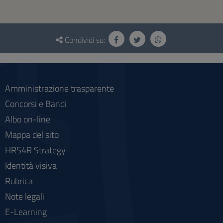
Questionario
e
Condividi su:
social
Amministrazione trasparente
Concorsi e Bandi
Albo on-line
Mappa del sito
HRS4R Strategy
Identità visiva
Rubrica
Note legali
E-Learning