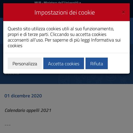
MIUR
MUR
- Ministero dell'Università e
della Ricerca
e
×
Impostazioni dei cookie
UniCA News
Accedi
Accedi
Università degli
Questo sito utilizza cookies utili al suo funzionamento,
Toggle
propri e di terze parti. Cliccando su accetta cookies
Studi di Cagliari
navigation
acconsenti all'uso. Per saperne di più leggi
Informativa sui
cookies
Vai
al
Calendario appelli 2021
Contenuto
Vai
Personalizza
Accetta cookies
Rifiuta
Autore dell'avviso: [20/44] Laurea Magistrale in Storia e
alla
Società
navigazione
del
sito
Vai
01 dicembre 2020
al
Footer
Calendario appelli 2021
---