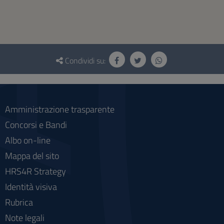
Questionario
e
Condividi su:
social
Amministrazione trasparente
Concorsi e Bandi
Albo on-line
Mappa del sito
HRS4R Strategy
Identità visiva
Rubrica
Note legali