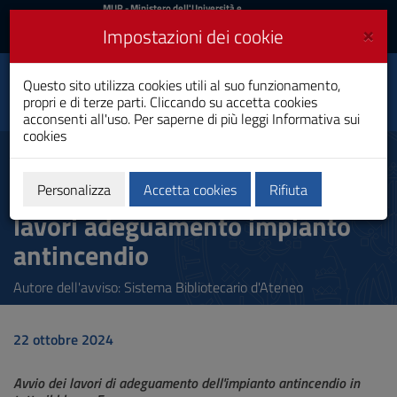
MIUR
MUR
- Ministero dell'Università e
della Ricerca
e
×
Impostazioni dei cookie
UniCA News
Accedi
Accedi
Università degli
Questo sito utilizza cookies utili al suo funzionamento,
Toggle
propri e di terze parti. Cliccando su accetta cookies
Studi di Cagliari
navigation
acconsenti all'uso. Per saperne di più leggi
Informativa sui
cookies
Vai
al
Biblioteca del Distretto
Contenuto
biomedico scientifico - Avviso
Vai
Personalizza
Accetta cookies
Rifiuta
alla
lavori adeguamento impianto
navigazione
del
antincendio
sito
Vai
Autore dell'avviso: Sistema Bibliotecario d'Ateneo
al
Footer
22 ottobre 2024
Avvio dei lavori di adeguamento dell'impianto antincendio in