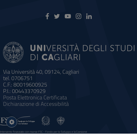
Via Università 40, 09124, Cagliari
tel. 0706751
C.F.: 80019600925
P.I.: 00443370929
Posta Elettronica Certificata
Dichiarazione di Accessibilità
Impostazioni
cookie
Intervento finanziato con risorse FSC - Fondo per lo Sviluppo e la Coesione
Sistema informatico gestionale integrato a supporto della didattica e della ricerca e potenziamento dei servizi online