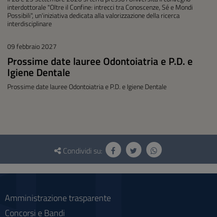
interdottorale "Oltre il Confine: intrecci tra Conoscenze, Sé e Mondi
Possibili", un'iniziativa dedicata alla valorizzazione della ricerca
interdisciplinare
09 febbraio 2027
Prossime date lauree Odontoiatria e P.D. e
Igiene Dentale
Prossime date lauree Odontoiatria e P.D. e Igiene Dentale
Questionario
e
Condividi su:
social
Amministrazione trasparente
Concorsi e Bandi