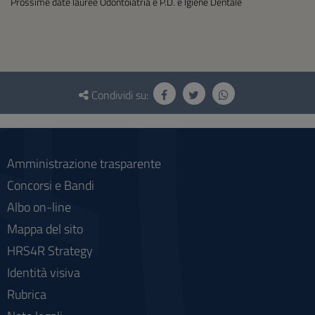
Prossime date lauree Odontoiatria e P.D. e Igiene Dentale
Questionario
e
Condividi su:
social
Amministrazione trasparente
Concorsi e Bandi
Albo on-line
Mappa del sito
HRS4R Strategy
Identità visiva
Rubrica