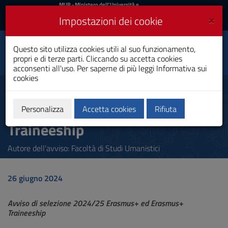
MIUR
MUR
- Ministero dell'Università e
della Ricerca
e
×
Impostazioni dei cookie
UniCA News
Accedi
Accedi
Università degli
Questo sito utilizza cookies utili al suo funzionamento,
Toggle
propri e di terze parti. Cliccando su accetta cookies
Studi di Cagliari
navigation
acconsenti all'uso. Per saperne di più leggi
Informativa sui
cookies
Vai
al
Avviso di selezione 2024/25
Contenuto
Erasmus+ ed Erasmus+
Vai
Personalizza
Accetta cookies
Rifiuta
alla
Traineeship
navigazione
del
sito
Autore dell'avviso: Facoltà di Studi Umanistici
Vai
al
Footer
26 giugno 2024
Avviso di selezione 2024/25 Erasmus+ ed Erasmus+
Traineeship