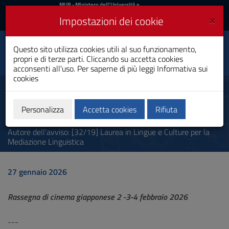
MIUR
MUR
- Ministero dell'Università e
della Ricerca
e
×
Impostazioni dei cookie
UniCA News
Accedi
Accedi
Università degli
Questo sito utilizza cookies utili al suo funzionamento,
Toggle
propri e di terze parti. Cliccando su accetta cookies
Studi di Cagliari
navigation
acconsenti all'uso. Per saperne di più leggi
Informativa sui
cookies
Vai
al
Rassegna di cinema giapponese
Contenuto
2 -3-4 febbraio 2026
Vai
Personalizza
Accetta cookies
Rifiuta
alla
navigazione
Autore dell'avviso: [32/19] Laurea in Lingue e Culture per la
del
Mediazione Linguistica
sito
Vai
al
27 gennaio 2026
Footer
Rassegna di cinema giapponese 2 -3-4 febbraio 2026
---