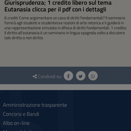
Giurisprudenza; 1 credito libero sul tema
Eutanasia clicca per il pdf con i dettagli
6 crediti Come argomentare un caso di diritti fondamentali? Il seminario
fornirà agli studenti e studentesse nozioni di arte retorica e li guiderà in
una rappresentazione simulata in difesa di diritti fondamentali. 1 credito:
Il diritto all'eutanasia è un seminario in lingua spagnola volto a discutere
tale diritto o non diritto
Questionario
e
Condividi su:
social
Amministrazione trasparente
Concorsi e Bandi
Albo on-line