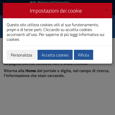
MIUR
MUR
- Ministero dell'Università e
della Ricerca
e
×
Impostazioni dei cookie
UniCA News
Accedi
Accedi
Università degli
Questo sito utilizza cookies utili al suo funzionamento,
Toggle
propri e di terze parti. Cliccando su accetta cookies
Studi di Cagliari
navigation
acconsenti all'uso. Per saperne di più leggi
Informativa sui
cookies
Vai
al
Contenuto
Vai
Personalizza
Accetta cookies
Rifiuta
Pagina non trovata
alla
La pagina che hai richiesto non è stata trovata.
navigazione
del
Ritorna alla
Home
del portale o digita, nel campo di ricerca,
sito
l'informazione che stavi cercando.
Vai
al
Footer