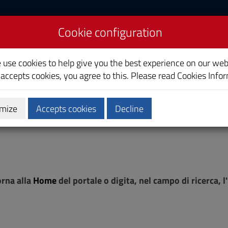
Cookie configuration
liari
e use cookies to help give you the best experience on our web
 accepts cookies, you agree to this. Please read
Cookies Info
mize
Accepts cookies
Decline
ostgraduate
Research
Society and territory
orna alla
Home
del portale o digita, nel campo di ricerca, 