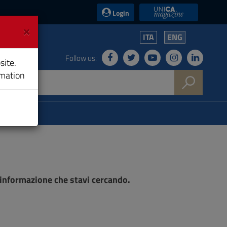
UniCA News
Login
×
ITA
ENG
Follow us:
site.
rmation
l'informazione che stavi cercando.