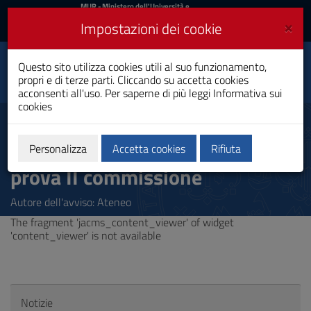
MIUR
MUR
- Ministero dell'Università e
della Ricerca
e
×
Impostazioni dei cookie
UniCA News
Accedi
Accedi
Università degli
Questo sito utilizza cookies utili al suo funzionamento,
Toggle
propri e di terze parti. Cliccando su accetta cookies
Studi di Cagliari
navigation
acconsenti all'uso. Per saperne di più leggi
Informativa sui
cookies
Vai
al
Esame di Stato Psicologo II
Contenuto
sessione 2020 - Nuovo Link alla
Vai
Personalizza
Accetta cookies
Rifiuta
alla
prova II commissione
navigazione
del
sito
Autore dell'avviso: Ateneo
Vai
The fragment 'jacms_content_viewer' of widget
al
'content_viewer' is not available
Footer
Notizie