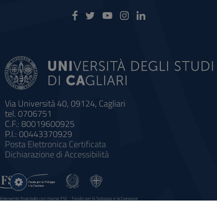
Via Università 40, 09124, Cagliari
tel. 0706751
C.F.: 80019600925
P.I.: 00443370929
Posta Elettronica Certificata
Dichiarazione di Accessibilità
Impostazioni
cookie
Intervento finanziato con risorse FSC - Fondo per lo Sviluppo e la Coesione
Sistema informatico gestionale integrato a supporto della didattica e della ricerca e potenziamento dei servizi online
agli studenti