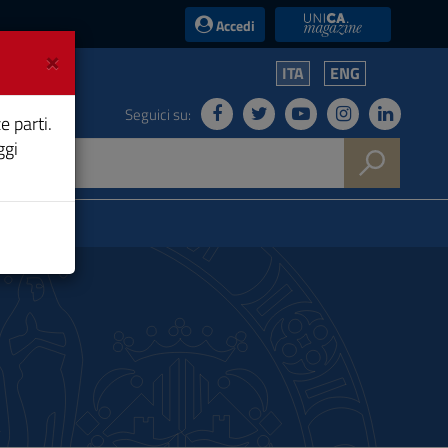
UniCA News
Accedi
×
ITA
ENG
Seguici su:
e parti.
ggi
lia50