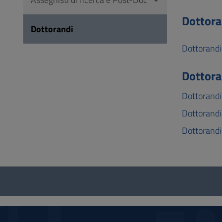
Vai
al
Dottoran
Dottorandi
Footer
Dottorandi
Dottora
Dottorandi
Dottorandi
Dottorandi 
Questionario
e
social