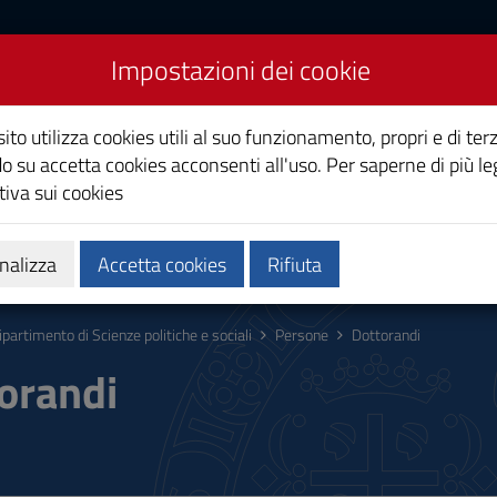
Impostazioni dei cookie
cienze politiche e sociali
ito utilizza cookies utili al suo funzionamento, propri e di terz
o su accetta cookies acconsenti all'uso. Per saperne di più le
iva sui cookies
 Missione
Persone
Iniziativa 2025: Riforma(r)eFamig
nalizza
Accetta cookies
Rifiuta
ipartimento di Scienze politiche e sociali
Persone
Dottorandi
orandi