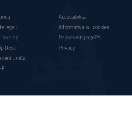
brica
Accessibilità
e legali
Informativa sui cookies
Learning
Pagamenti pagoPA
lp Desk
Privacy
stieni UniCa
-Fi