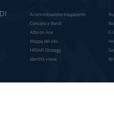
Amministrazione trasparente
Ru
Concorsi e Bandi
Not
Albo on-line
E-
Mappa del sito
He
HRS4R Strategy
So
Identità visiva
Wi
rse FSC - Fondo per lo Sviluppo e la Coesione
integrato a supporto della didattica e della ricerca e potenziamento dei servizi online agli studenti