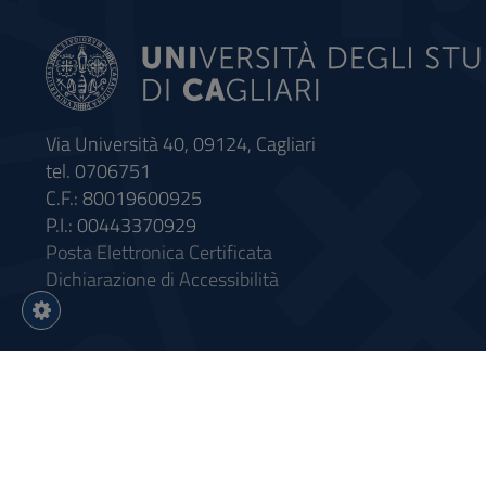
Via Università 40, 09124, Cagliari
tel. 0706751
C.F.: 80019600925
P.I.: 00443370929
Posta Elettronica Certificata
Dichiarazione di Accessibilità
Impostazioni
cookie
Intervento finanziato con riso
Sistema informatico gestionale 