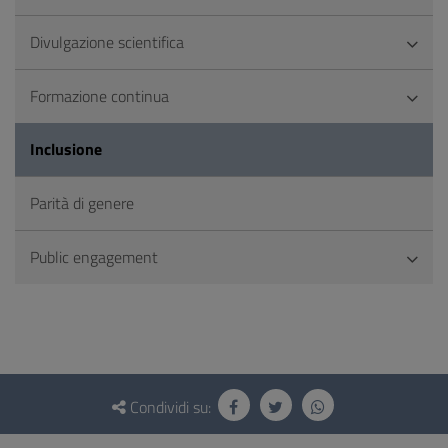
Divulgazione scientifica
Formazione continua
Inclusione
Parità di genere
Public engagement
Questionario
e
Condividi su:
social