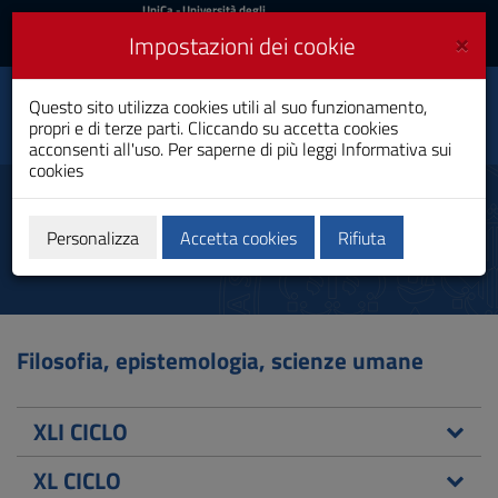
UniCa
UniCa
- Università degli
Studi di Cagliari
e
×
Impostazioni dei cookie
UniCA News
Accedi
Accedi
Dipartimento di
Questo sito utilizza cookies utili al suo funzionamento,
Toggle
Pedagogia, psicologia,
propri e di terze parti. Cliccando su accetta cookies
filosofia
navigation
acconsenti all'uso. Per saperne di più leggi
Informativa sui
cookies
Vai
al
Dottorandi
Contenuto
Vai
Personalizza
Accetta cookies
Rifiuta
alla
navigazione
del
sito
Vai
Filosofia, epistemologia, scienze umane
al
Footer
XLI CICLO
XL CICLO