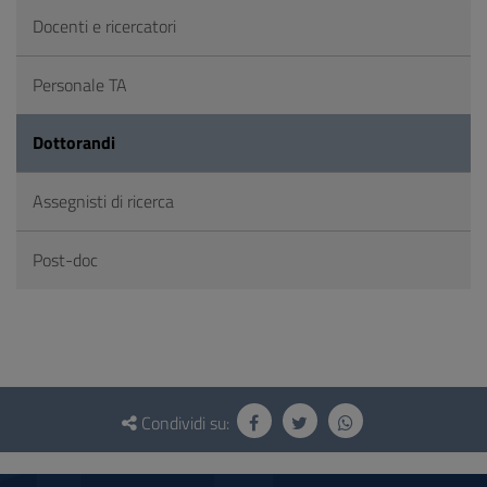
Docenti e ricercatori
Personale TA
Dottorandi
Assegnisti di ricerca
Post-doc
Questionario
e
Condividi su:
social