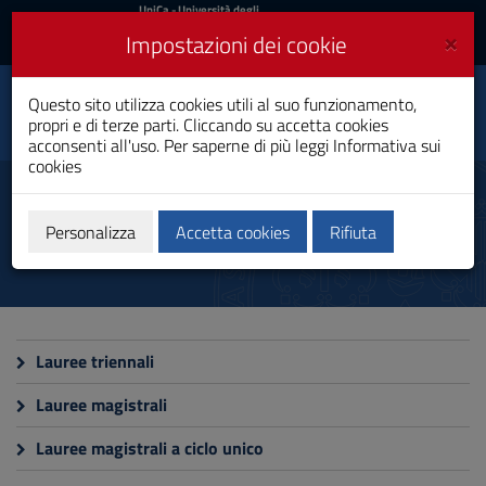
UniCa
UniCa
- Università degli
Studi di Cagliari
e
×
Impostazioni dei cookie
UniCA News
Accedi
Accedi
Dipartimento di
Questo sito utilizza cookies utili al suo funzionamento,
Toggle
Pedagogia, psicologia,
propri e di terze parti. Cliccando su accetta cookies
filosofia
navigation
acconsenti all'uso. Per saperne di più leggi
Informativa sui
cookies
Vai
al
Formazione
Contenuto
Vai
Personalizza
Accetta cookies
Rifiuta
alla
navigazione
del
sito
Vai
al
Lauree triennali
Footer
Lauree magistrali
Lauree magistrali a ciclo unico