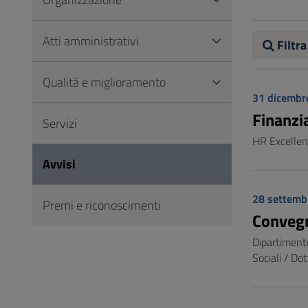
Vai
al
Atti amministrativi
Footer
Filtra
Qualità e miglioramento
31 dicembr
Finanzi
Servizi
HR Excellen
Avvisi
28 settemb
Premi e riconoscimenti
Convegn
Dipartimento
Sociali / Do