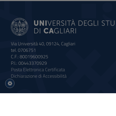
Via Università 40, 09124, Cagliari
tel. 0706751
C.F.: 80019600925
P.I.: 00443370929
Posta Elettronica Certificata
Dichiarazione di Accessibilità
Impostazioni
cookie