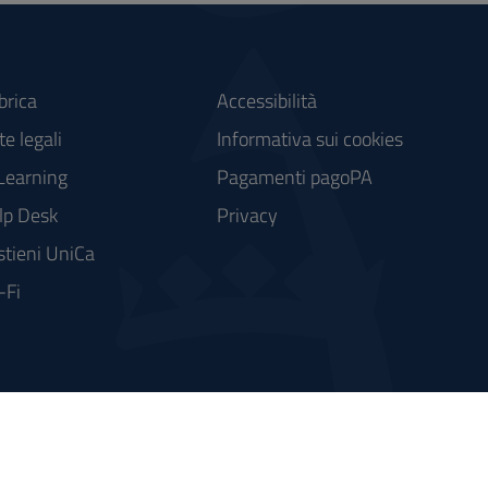
brica
Accessibilità
e legali
Informativa sui cookies
Learning
Pagamenti pagoPA
lp Desk
Privacy
stieni UniCa
-Fi