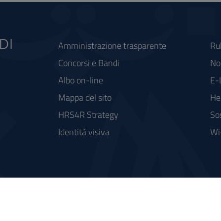
Amministrazione trasparente
Ru
Concorsi e Bandi
Not
Albo on-line
E-
Mappa del sito
He
HRS4R Strategy
So
Identità visiva
Wi