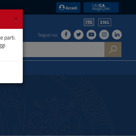
UniCA News
Accedi
×
ITA
ENG
Seguici su:
e parti.
ggi