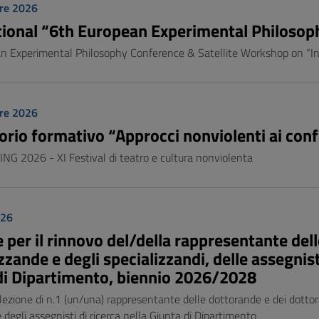
re 2026
tional “6th European Experimental Philoso
n Experimental Philosophy Conference & Satellite Workshop on “Inter
re 2026
rio formativo “Approcci nonviolenti ai confl
G 2026 - XI Festival di teatro e cultura nonviolenta
026
 per il rinnovo del/della rappresentante dell
zzande e degli specializzandi, delle assegnist
di Dipartimento, biennio 2026/2028
elezione di n.1 (un/una) rappresentante delle dottorande e dei dottora
 degli assegnisti di ricerca nella Giunta di Dipartimento