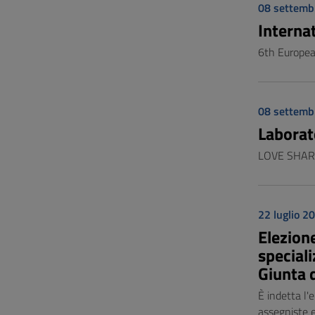
08 settemb
Interna
6th Europea
08 settemb
Laborato
LOVE SHARIN
22 luglio 2
Elezione
speciali
Giunta 
È indetta l'
assegniste e