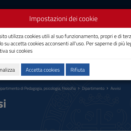
Impostazioni dei cookie
Pedagogia, psicologia,
ito utilizza cookies utili al suo funzionamento, propri e di terz
o su accetta cookies acconsenti all'uso. Per saperne di più le
iva sui cookies
 missione
Persone
nalizza
Accetta cookies
Rifiuta
ipartimento di Pedagogia, psicologia, filosofia
Dipartimento
Avvisi
si