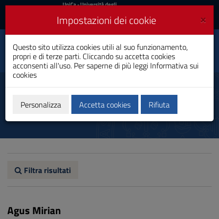
UniCa
UniCa
- Università degli
Studi di Cagliari
e
×
Impostazioni dei cookie
UniCA News
Accedi
Accedi
Dipartimento di
Questo sito utilizza cookies utili al suo funzionamento,
Toggle
Pedagogia, psicologia,
propri e di terze parti. Cliccando su accetta cookies
filosofia
navigation
acconsenti all'uso. Per saperne di più leggi
Informativa sui
cookies
Vai
al
Docenti e ricercatori
Contenuto
Vai
Personalizza
Accetta cookies
Rifiuta
alla
navigazione
del
sito
Vai
al
Footer
Filtra risultati
Agus Mirian