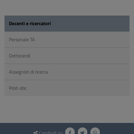
Docenti e ricercatori
Personale TA
Dottorandi
Assegnisti di ricerca
Post-doc
Questionario
Condividi su: