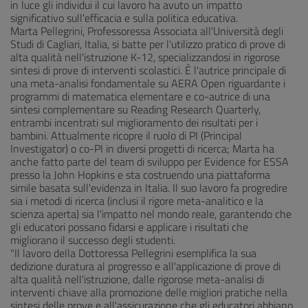
in luce gli individui il cui lavoro ha avuto un impatto
significativo sull'efficacia e sulla politica educativa.
Marta Pellegrini, Professoressa Associata all'Università degli
Studi di Cagliari, Italia, si batte per l'utilizzo pratico di prove di
alta qualità nell'istruzione K-12, specializzandosi in rigorose
sintesi di prove di interventi scolastici. È l'autrice principale di
una meta-analisi fondamentale su AERA Open riguardante i
programmi di matematica elementare e co-autrice di una
sintesi complementare su Reading Research Quarterly,
entrambi incentrati sul miglioramento dei risultati per i
bambini. Attualmente ricopre il ruolo di PI (Principal
Investigator) o co-PI in diversi progetti di ricerca; Marta ha
anche fatto parte del team di sviluppo per Evidence for ESSA
presso la John Hopkins e sta costruendo una piattaforma
simile basata sull'evidenza in Italia. Il suo lavoro fa progredire
sia i metodi di ricerca (inclusi il rigore meta-analitico e la
scienza aperta) sia l'impatto nel mondo reale, garantendo che
gli educatori possano fidarsi e applicare i risultati che
migliorano il successo degli studenti.
"Il lavoro della Dottoressa Pellegrini esemplifica la sua
dedizione duratura al progresso e all'applicazione di prove di
alta qualità nell'istruzione, dalle rigorose meta-analisi di
interventi chiave alla promozione delle migliori pratiche nella
sintesi delle prove e all'assicurazione che gli educatori abbiano