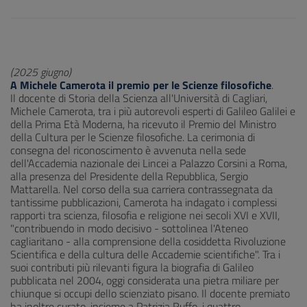
(2025 giugno)
A Michele Camerota il premio per le Scienze filosofiche
.
Il docente di Storia della Scienza all'Università di Cagliari,
Michele Camerota, tra i più autorevoli esperti di Galileo Galilei e
della Prima Età Moderna, ha ricevuto il Premio del Ministro
della Cultura per le Scienze filosofiche. La cerimonia di
consegna del riconoscimento è avvenuta nella sede
dell'Accademia nazionale dei Lincei a Palazzo Corsini a Roma,
alla presenza del Presidente della Repubblica, Sergio
Mattarella. Nel corso della sua carriera contrassegnata da
tantissime pubblicazioni, Camerota ha indagato i complessi
rapporti tra scienza, filosofia e religione nei secoli XVI e XVII,
"contribuendo in modo decisivo - sottolinea l'Ateneo
cagliaritano - alla comprensione della cosiddetta Rivoluzione
Scientifica e della cultura delle Accademie scientifiche". Tra i
suoi contributi più rilevanti figura la biografia di Galileo
pubblicata nel 2004, oggi considerata una pietra miliare per
chiunque si occupi dello scienziato pisano. Il docente premiato
ha inoltre curato, insieme a Patrizia Ruffo, i quattro