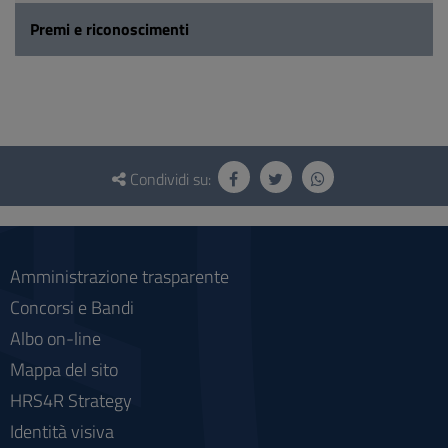
Premi e riconoscimenti
Questionario
e
Condividi su:
social
Amministrazione trasparente
Concorsi e Bandi
Albo on-line
Mappa del sito
HRS4R Strategy
Identità visiva