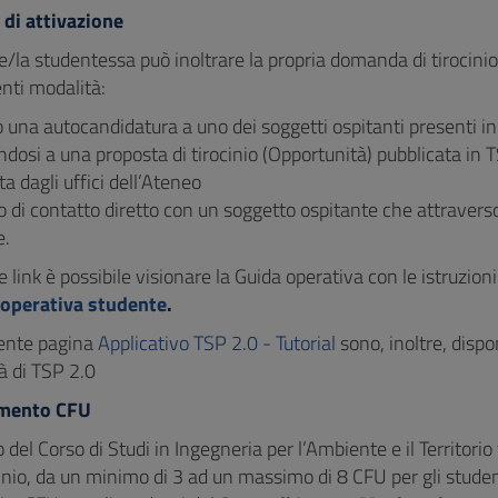
di attivazione
e/la studentessa può inoltrare la propria domanda di tirocini
nti modalità:
 una autocandidatura a uno dei soggetti ospitanti presenti i
dosi a una proposta di tirocinio (Opportunità) pubblicata in 
a dagli uffici dell’Ateneo
o di contatto diretto con un soggetto ospitante che attraverso 
e.
 link è possibile visionare la Guida operativa con le istruzioni
 operativa studente
.
ente pagina
Applicativo TSP 2.0 - Tutorial
sono, inoltre, dispon
à di TSP 2.0
imento CFU
 del Corso di Studi in Ingegneria per l’Ambiente e il Territori
cinio, da un minimo di 3 ad un massimo di 8 CFU per gli stude