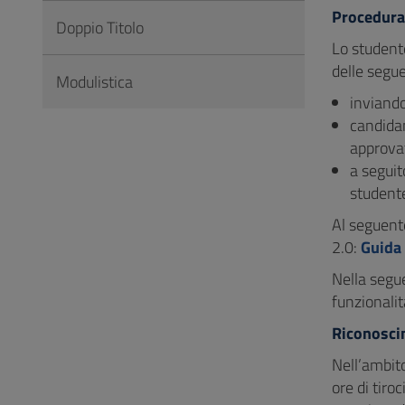
Procedura 
Doppio Titolo
Lo student
delle segue
Modulistica
inviando
candidan
approvat
a seguit
student
Al seguente
2.0:
Guida
Nella segu
funzionalit
Riconosc
Nell’ambito
ore di tiro