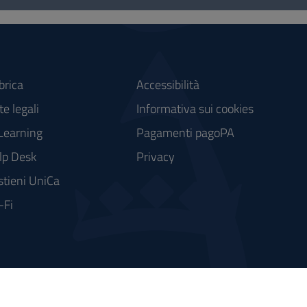
brica
Accessibilità
e legali
Informativa sui cookies
Learning
Pagamenti pagoPA
lp Desk
Privacy
stieni UniCa
-Fi