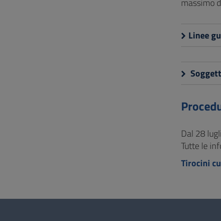
massimo di
Linee gu
Soggetti
Procedu
Dal 28 lugl
Tutte le in
Tirocini cu
Questionario
e