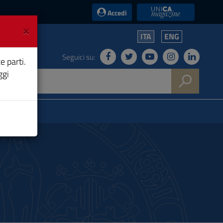
UniCA News
Accedi
×
ITA
ENG
Seguici su:
e parti.
ggi