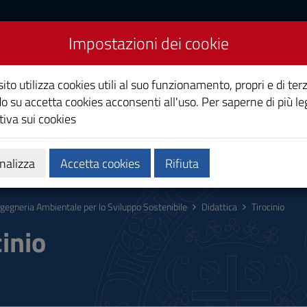
Impostazioni dei cookie
ntale per lo Sviluppo
ito utilizza cookies utili al suo funzionamento, propri e di terz
o su accetta cookies acconsenti all'uso. Per saperne di più le
iva sui cookies
Calendari e orari
Qualità e miglioramento
nalizza
Accetta cookies
Rifiuta
ngegneria Ambientale per lo Sviluppo Sostenibile
Didattica
Tirocinio
cinio