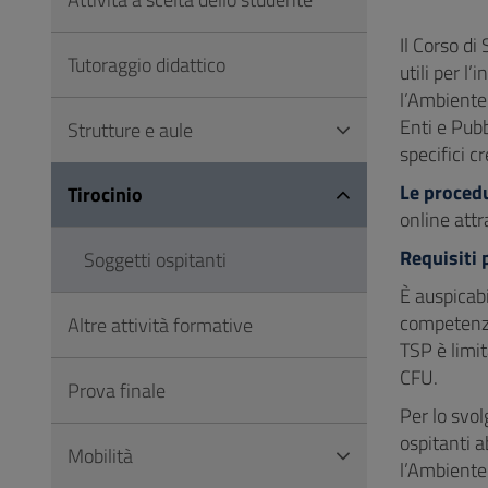
Vai
al
Il Corso di
Tutoraggio didattico
Footer
utili per l
l’Ambiente 
Enti e Pubb
Strutture e aule
specifici cr
Le procedu
Tirocinio
online att
Requisiti 
Soggetti ospitanti
È auspicabi
competenze 
Altre attività formative
TSP è limit
CFU.
Prova finale
Per lo svol
ospitanti a
Mobilità
l’Ambiente e