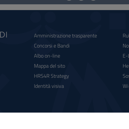
Amministrazione trasparente
Ru
Concorsi e Bandi
Not
Albo on-line
E-
Mappa del sito
He
HRS4R Strategy
So
Identità visiva
Wi