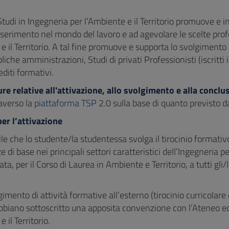
 Studi in Ingegneria per l’Ambiente e il Territorio promuove e i
’inserimento nel mondo del lavoro e ad agevolare le scelte profes
e il Territorio. A tal fine promuove e supporta lo svolgimento 
liche amministrazioni, Studi di privati Professionisti (iscritti 
editi formativi.
re relative all'attivazione, allo svolgimento e alla conclu
raverso la
piattaforma TSP
2.0 sulla base di quanto previsto da
per l’attivazione
le che lo studente/la studentessa svolga il tirocinio formativo
di base nei principali settori caratteristici dell’Ingegneria per
ata, per il Corso di Laurea in Ambiente e Territorio, a tutti 
gimento di attività formative all’esterno (tirocinio curricolare
bbiano sottoscritto una apposita convenzione con l’Ateneo ed e
 il Territorio.