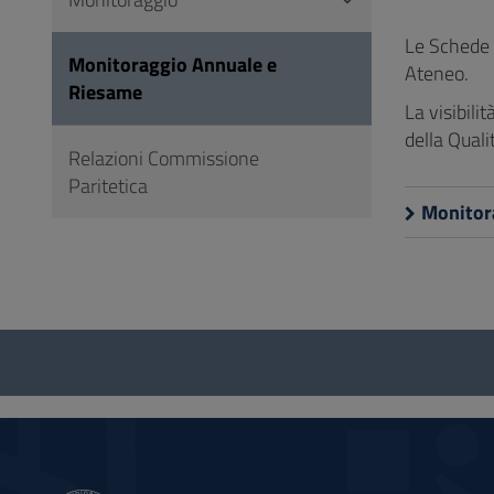
Vai
al
Le Schede d
Monitoraggio Annuale e
Footer
Ateneo.
Riesame
La visibili
della Quali
Relazioni Commissione
Paritetica
Monitor
Questionario
e
social