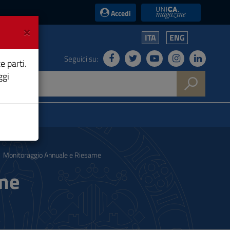
UniCA News
Accedi
×
ITA
ENG
Seguici su:
e parti.
ggi
Monitoraggio Annuale e Riesame
ame