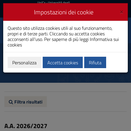
UniCa
UniCa
- Università degli
Studi di Cagliari
e
×
Impostazioni dei cookie
UniCA News
Accedi
Accedi
Ingegneria Ambientale
Questo sito utilizza cookies utili al suo funzionamento,
per lo Sviluppo
Toggle
propri e di terze parti. Cliccando su accetta cookies
Sostenibile
navigation
acconsenti all'uso. Per saperne di più leggi
Informativa sui
Laurea Magistrale
cookies
Vai
al
Percorso formativo
Contenuto
Vai
Personalizza
Accetta cookies
Rifiuta
alla
navigazione
del
sito
Vai
al
Footer
Filtra risultati
A.A. 2026/2027