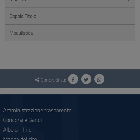
Doppio Titolo
Modulistica
Questionario
e
Condividi su:
social
Amministrazione trasparente
Concorsi e Bandi
Albo on-line
Mappa del sito