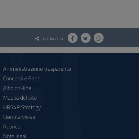
Questionario
e
Condividi su:
social
Amministrazione trasparente
Concorsi e Bandi
Albo on-line
Mappa del sito
HRS4R Strategy
Identità visiva
Rubrica
Note legali