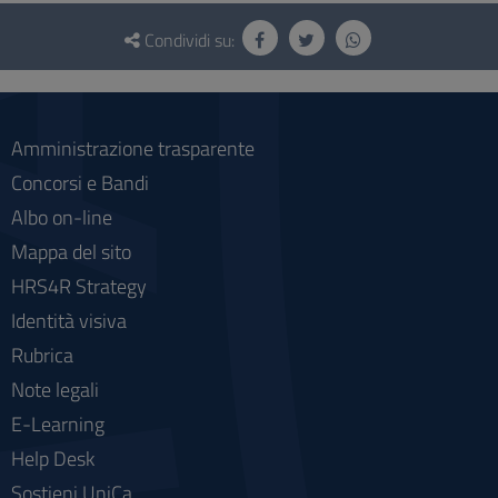
Questionario
e
Condividi su:
social
Amministrazione trasparente
Concorsi e Bandi
Albo on-line
Mappa del sito
HRS4R Strategy
Identità visiva
Rubrica
Note legali
E-Learning
Help Desk
Sostieni UniCa