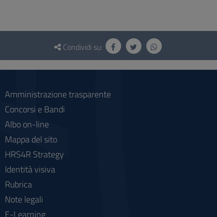
Questionario
e
Condividi su:
social
Amministrazione trasparente
Concorsi e Bandi
Albo on-line
Mappa del sito
HRS4R Strategy
Identità visiva
Rubrica
Note legali
E-Learning