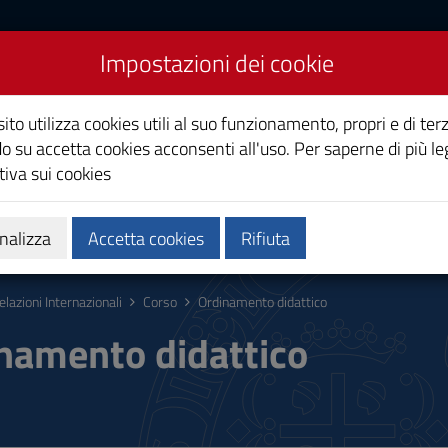
Impostazioni dei cookie
zionali
ito utilizza cookies utili al suo funzionamento, propri e di terz
o su accetta cookies acconsenti all'uso. Per saperne di più le
iva sui cookies
Calendari e orari
Qualità e miglioramento
nalizza
Accetta cookies
Rifiuta
elazioni Internazionali
Corso
Ordinamento didattico
namento didattico